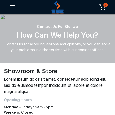
0
Contact Us For Blonwe
How Can We Help You?
Contact us for all your questions and opinions, or you can solve
your problems in a shorter time with our contact offices.
Showroom & Store
Lorem ipsum dolor sit amet, consectetur adipiscing elit,
sed do eiusmod tempor incididunt ut labore et dolore
magna aliqua.
Opening Hours
Monday - Friday : 9am - 5pm
Weekend Closed