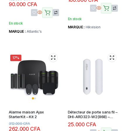
Hikvision AX PRO
90.000
CFA
En stock
En stock
MARQUE :
Hikvision
MARQUE :
Atlantic's
17%
Alarme maison Ajax
Détecteur de porte sans fil –
StarterKit – Kit 2
DHI-ARD323-W2(868) –
DAHUA
312.000
CFA
25.000
CFA
262.000
CFA