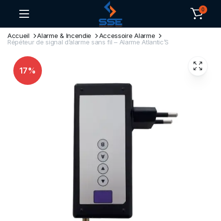
0
Accueil
Alarme & Incendie
Accessoire Alarme
Répéteur de signal d’alarme sans fil – Alarme Atlantic’S
17%